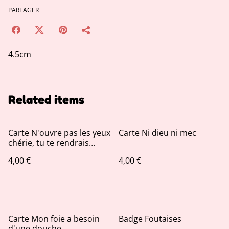
PARTAGER
4.5cm
Related items
Carte N'ouvre pas les yeux
Carte Ni dieu ni mec
chérie, tu te rendrais
compte que ta vie c'est de
4,00 €
4,00 €
la merde
Carte Mon foie a besoin
Badge Foutaises
d'une douche