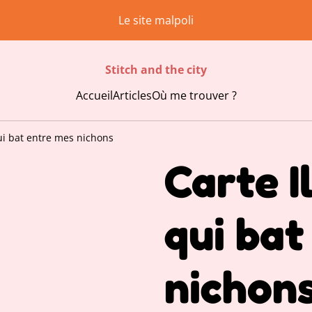
Le site malpoli
Stitch and the city
Accueil
Articles
Où me trouver ?
qui bat entre mes nichons
Carte I
qui bat
nichon