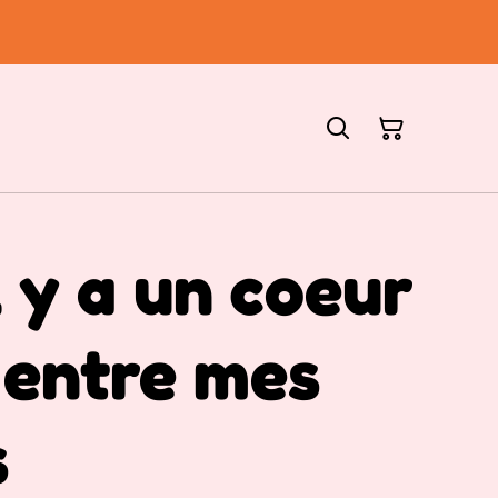
l y a un coeur
 entre mes
s