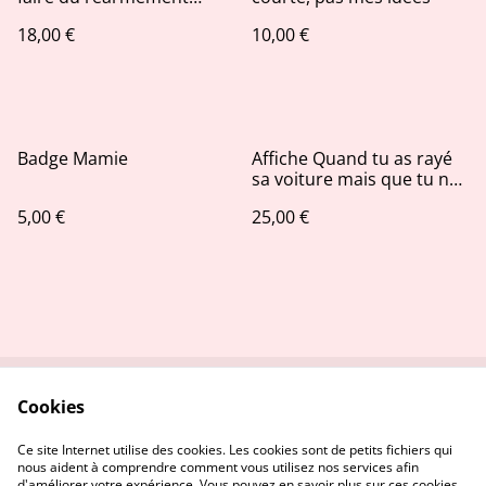
démographique avec moi
18,00 €
10,00 €
?
Badge Mamie
Affiche Quand tu as rayé
sa voiture mais que tu ne
portes pas de culotte
5,00 €
25,00 €
Cookies
Contactez-nous
Conditions
Politique de
Politique de cookies
Ce site Internet utilise des cookies. Les cookies sont de petits fichiers qui
confidentialité
nous aident à comprendre comment vous utilisez nos services afin
d'améliorer votre expérience. Vous pouvez en savoir plus sur ces cookies