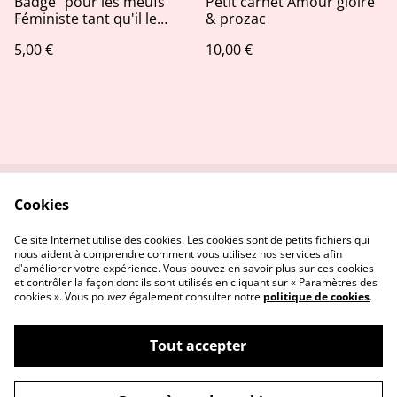
Badge "pour les meufs"
Petit carnet Amour gloire
Féministe tant qu'il le
& prozac
faudra
5,00 €
10,00 €
Cookies
Contactez-nous
Conditions
Politique de
Politique de cookies
Ce site Internet utilise des cookies. Les cookies sont de petits fichiers qui
confidentialité
nous aident à comprendre comment vous utilisez nos services afin
d'améliorer votre expérience. Vous pouvez en savoir plus sur ces cookies
et contrôler la façon dont ils sont utilisés en cliquant sur « Paramètres des
cookies ». Vous pouvez également consulter notre
politique de cookies
.
Tout accepter
©
2026
Stitch and the city