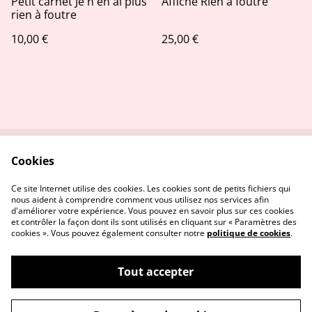
Petit carnet Je n'en ai plus
Affiche Rien à foutre
rien à foutre
10,00 €
25,00 €
Cookies
Contactez-nous
Conditions
Politique de
Politique de cookies
Ce site Internet utilise des cookies. Les cookies sont de petits fichiers qui
confidentialité
nous aident à comprendre comment vous utilisez nos services afin
d'améliorer votre expérience. Vous pouvez en savoir plus sur ces cookies
et contrôler la façon dont ils sont utilisés en cliquant sur « Paramètres des
cookies ». Vous pouvez également consulter notre
politique de cookies
.
Tout accepter
©
2026
Stitch and the city